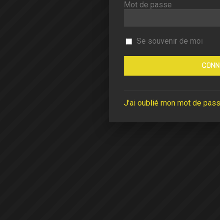
Mot de passe
Se souvenir de moi
J’ai oublié mon mot de pas