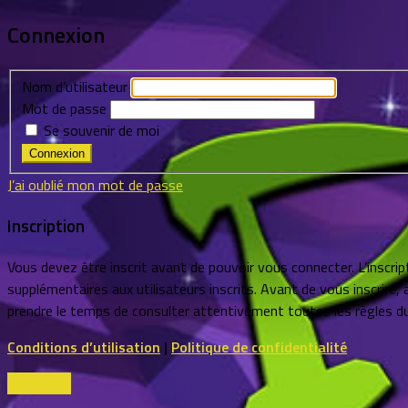
Connexion
Nom d’utilisateur
Mot de passe
Se souvenir de moi
J’ai oublié mon mot de passe
Inscription
Vous devez être inscrit avant de pouvoir vous connecter. L’inscr
supplémentaires aux utilisateurs inscrits. Avant de vous inscrire, 
prendre le temps de consulter attentivement toutes les règles du
Conditions d’utilisation
|
Politique de confidentialité
Inscription