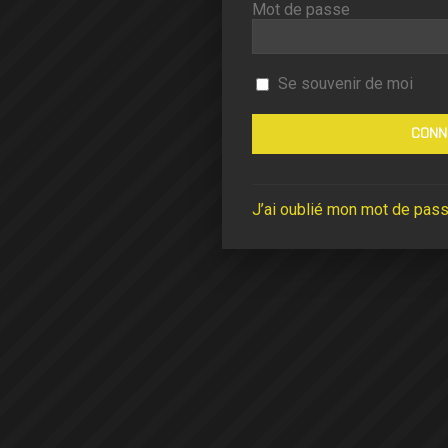
Mot de passe
Se souvenir de moi
J’ai oublié mon mot de pas