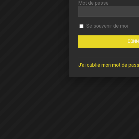
Mot de passe
Se souvenir de moi
J’ai oublié mon mot de pas