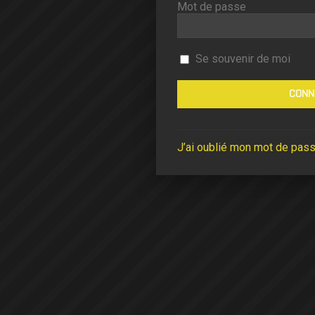
Mot de passe
Se souvenir de moi
J’ai oublié mon mot de pas