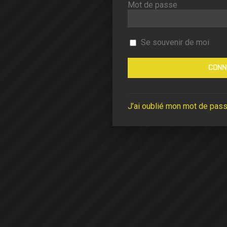
Mot de passe
Se souvenir de moi
J’ai oublié mon mot de pas