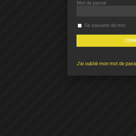
Mot de passe
Se souvenir de moi
J’ai oublié mon mot de pas