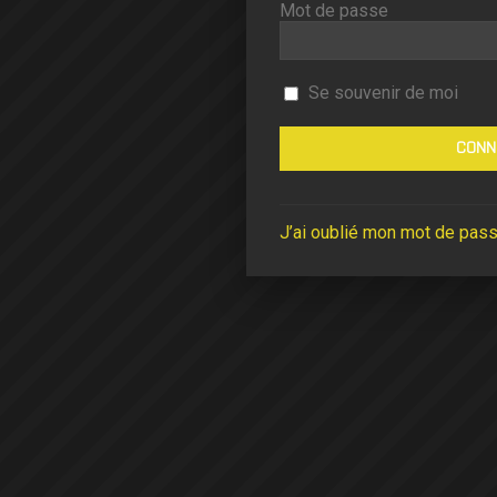
Mot de passe
Se souvenir de moi
J’ai oublié mon mot de pas