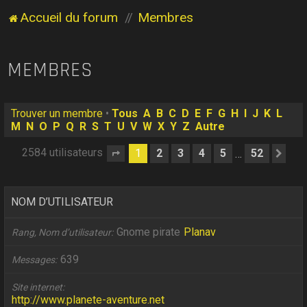
Accueil du forum
Membres
MEMBRES
Trouver un membre
•
Tous
A
B
C
D
E
F
G
H
I
J
K
L
M
N
O
P
Q
R
S
T
U
V
W
X
Y
Z
Autre
2584 utilisateurs
1
2
3
4
5
52
…
Page
1
sur
52
Sui
NOM D’UTILISATEUR
Gnome pirate
Planav
Rang, Nom d’utilisateur
639
Messages
Site internet
http://www.planete-aventure.net