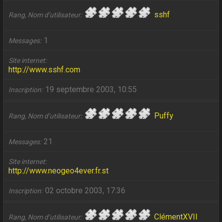
sshf
Rang, Nom d’utilisateur
1
Messages
Site internet
http://www.sshf.com
19 septembre 2003, 10:55
Inscription
Puffy
Rang, Nom d’utilisateur
21
Messages
Site internet
http://www.neogeo4ever.fr.st
02 octobre 2003, 17:36
Inscription
ClémentXVII
Rang, Nom d’utilisateur