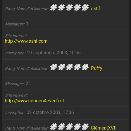
sshf
Rang, Nom d’utilisateur
1
Messages
Site internet
http://www.sshf.com
19 septembre 2003, 10:55
Inscription
Puffy
Rang, Nom d’utilisateur
21
Messages
Site internet
http://www.neogeo4ever.fr.st
02 octobre 2003, 17:36
Inscription
ClémentXVII
Rang, Nom d’utilisateur