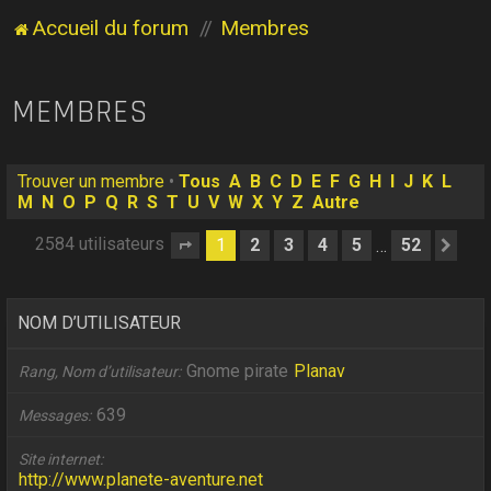
Accueil du forum
Membres
MEMBRES
Trouver un membre
•
Tous
A
B
C
D
E
F
G
H
I
J
K
L
M
N
O
P
Q
R
S
T
U
V
W
X
Y
Z
Autre
2584 utilisateurs
1
2
3
4
5
52
…
Page
1
sur
52
Sui
NOM D’UTILISATEUR
Gnome pirate
Planav
Rang, Nom d’utilisateur
639
Messages
Site internet
http://www.planete-aventure.net