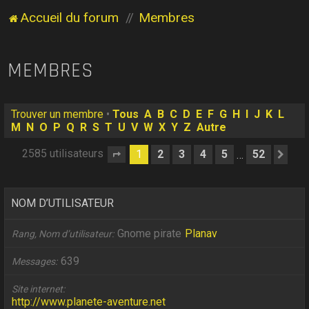
Accueil du forum
Membres
MEMBRES
Trouver un membre
•
Tous
A
B
C
D
E
F
G
H
I
J
K
L
M
N
O
P
Q
R
S
T
U
V
W
X
Y
Z
Autre
2585 utilisateurs
1
2
3
4
5
52
…
Page
1
sur
52
Sui
NOM D’UTILISATEUR
Gnome pirate
Planav
Rang, Nom d’utilisateur
639
Messages
Site internet
http://www.planete-aventure.net