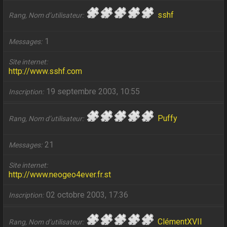
sshf
Rang, Nom d’utilisateur
1
Messages
Site internet
http://www.sshf.com
19 septembre 2003, 10:55
Inscription
Puffy
Rang, Nom d’utilisateur
21
Messages
Site internet
http://www.neogeo4ever.fr.st
02 octobre 2003, 17:36
Inscription
ClémentXVII
Rang, Nom d’utilisateur