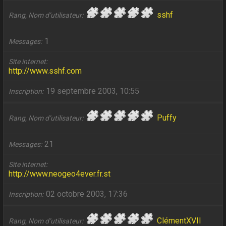
sshf
Rang, Nom d’utilisateur
1
Messages
Site internet
http://www.sshf.com
19 septembre 2003, 10:55
Inscription
Puffy
Rang, Nom d’utilisateur
21
Messages
Site internet
http://www.neogeo4ever.fr.st
02 octobre 2003, 17:36
Inscription
ClémentXVII
Rang, Nom d’utilisateur