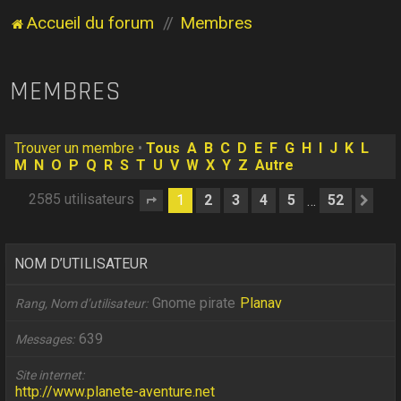
Accueil du forum
Membres
MEMBRES
Trouver un membre
•
Tous
A
B
C
D
E
F
G
H
I
J
K
L
M
N
O
P
Q
R
S
T
U
V
W
X
Y
Z
Autre
2585 utilisateurs
1
2
3
4
5
52
…
Page
1
sur
52
Sui
NOM D’UTILISATEUR
Gnome pirate
Planav
Rang, Nom d’utilisateur
639
Messages
Site internet
http://www.planete-aventure.net