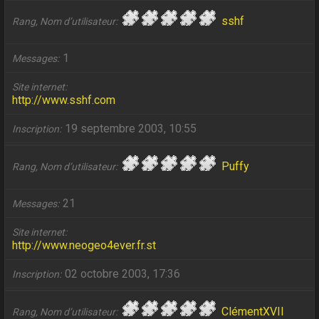
sshf
Rang, Nom d’utilisateur
1
Messages
Site internet
http://www.sshf.com
19 septembre 2003, 10:55
Inscription
Puffy
Rang, Nom d’utilisateur
21
Messages
Site internet
http://www.neogeo4ever.fr.st
02 octobre 2003, 17:36
Inscription
ClémentXVII
Rang, Nom d’utilisateur