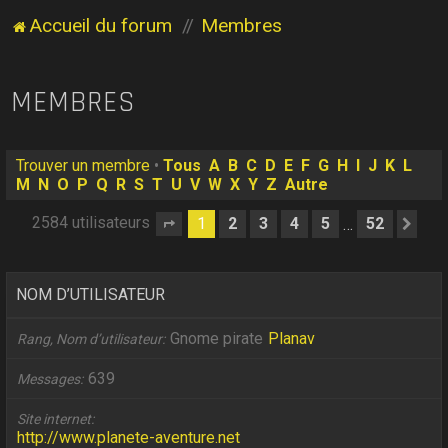
Accueil du forum
Membres
MEMBRES
Trouver un membre
•
Tous
A
B
C
D
E
F
G
H
I
J
K
L
M
N
O
P
Q
R
S
T
U
V
W
X
Y
Z
Autre
2584 utilisateurs
1
2
3
4
5
52
…
Page
1
sur
52
Sui
NOM D’UTILISATEUR
Gnome pirate
Planav
Rang, Nom d’utilisateur
639
Messages
Site internet
http://www.planete-aventure.net