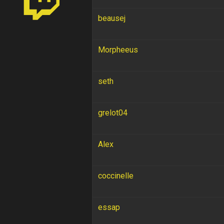
beausej
Morpheeus
seth
grelot04
Alex
coccinelle
essap