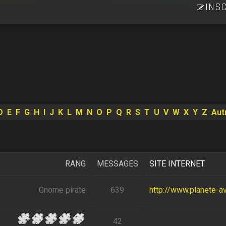
INSC
D
E
F
G
H
I
J
K
L
M
N
O
P
Q
R
S
T
U
V
W
X
Y
Z
Aut
RANG
MESSAGES
SITE INTERNET
Gnome pirate
639
http://www.planete-av
42