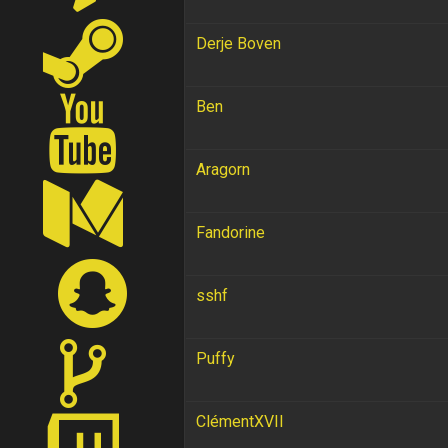
Derje Boven
Ben
Aragorn
Fandorine
sshf
Puffy
ClémentXVII