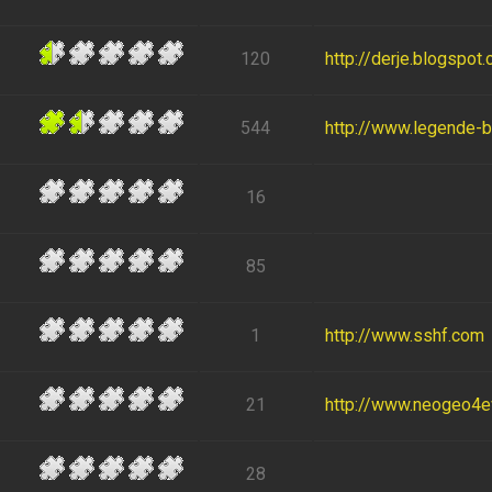
120
http://derje.blogspot
544
http://www.legende-
16
85
1
http://www.sshf.com
21
http://www.neogeo4eve
28