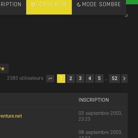
RIPTION
CONNEXION
MODE SOMBRE
re
2583 utilisateurs
1
2
3
4
5
52
…
Page
1
sur
52
Sui
INSCRIPTION
03 septembre 2003,
enture.net
23:23
08 septembre 2003,