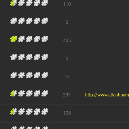
110
0
405
0
77
293
http://www.atlantisa
108