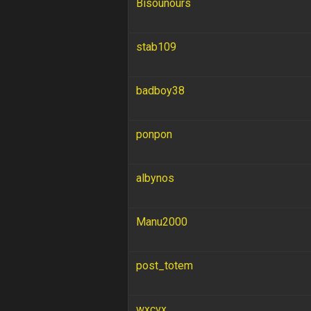
Bisounours
stab109
badboy38
ponpon
albynos
Manu2000
post_totem
wxcvx