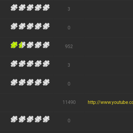
3
0
952
3
0
11490
http://www.youtube.
0