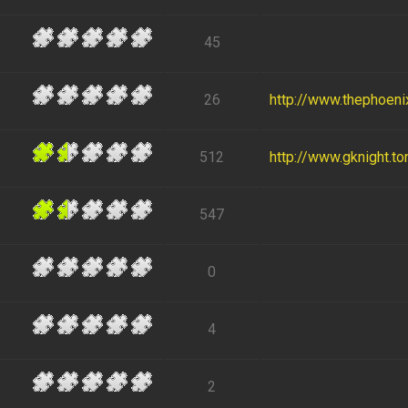
45
26
http://www.thephoen
512
http://www.gknight.to
547
0
4
2