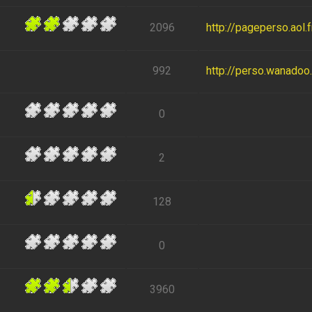
2096
http://pageperso.aol
992
http://perso.wanadoo.f
0
2
128
0
3960