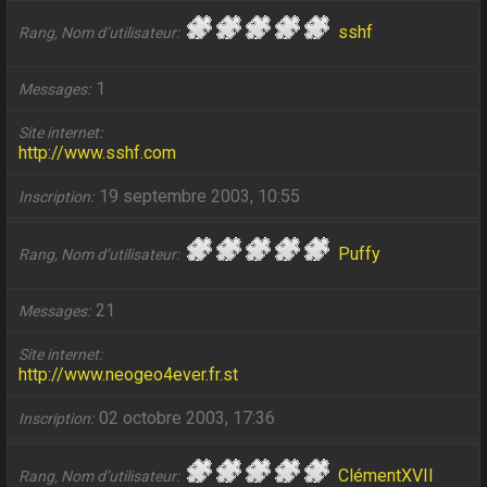
sshf
Rang, Nom d’utilisateur
1
Messages
Site internet
http://www.sshf.com
19 septembre 2003, 10:55
Inscription
Puffy
Rang, Nom d’utilisateur
21
Messages
Site internet
http://www.neogeo4ever.fr.st
02 octobre 2003, 17:36
Inscription
ClémentXVII
Rang, Nom d’utilisateur