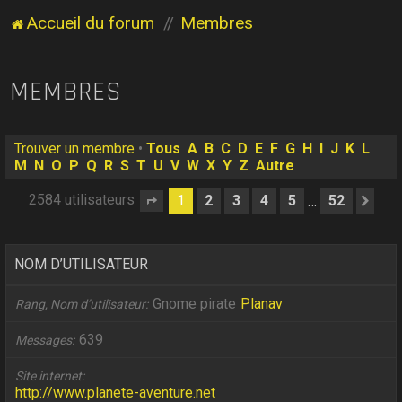
Accueil du forum
Membres
MEMBRES
Trouver un membre
•
Tous
A
B
C
D
E
F
G
H
I
J
K
L
M
N
O
P
Q
R
S
T
U
V
W
X
Y
Z
Autre
2584 utilisateurs
1
2
3
4
5
52
…
Page
1
sur
52
Sui
NOM D’UTILISATEUR
Gnome pirate
Planav
Rang, Nom d’utilisateur
639
Messages
Site internet
http://www.planete-aventure.net