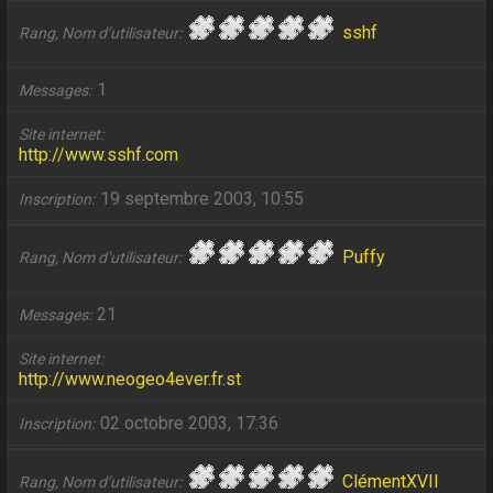
sshf
Rang, Nom d’utilisateur
1
Messages
Site internet
http://www.sshf.com
19 septembre 2003, 10:55
Inscription
Puffy
Rang, Nom d’utilisateur
21
Messages
Site internet
http://www.neogeo4ever.fr.st
02 octobre 2003, 17:36
Inscription
ClémentXVII
Rang, Nom d’utilisateur