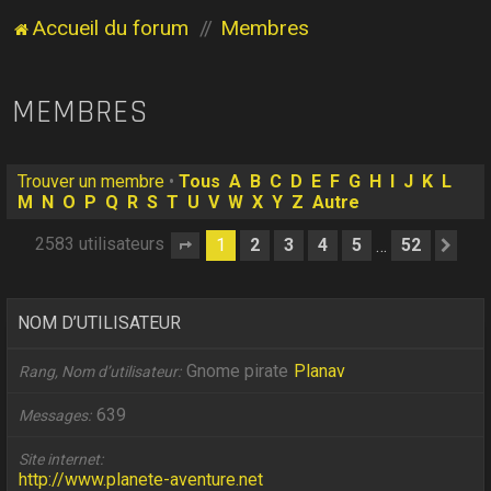
Accueil du forum
Membres
MEMBRES
Trouver un membre
•
Tous
A
B
C
D
E
F
G
H
I
J
K
L
M
N
O
P
Q
R
S
T
U
V
W
X
Y
Z
Autre
2583 utilisateurs
1
2
3
4
5
52
…
Page
1
sur
52
Sui
NOM D’UTILISATEUR
Gnome pirate
Planav
Rang, Nom d’utilisateur
639
Messages
Site internet
http://www.planete-aventure.net