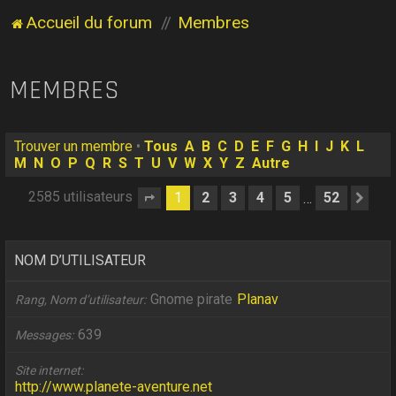
Accueil du forum
Membres
MEMBRES
Trouver un membre
•
Tous
A
B
C
D
E
F
G
H
I
J
K
L
M
N
O
P
Q
R
S
T
U
V
W
X
Y
Z
Autre
2585 utilisateurs
1
2
3
4
5
52
…
Page
1
sur
52
Sui
NOM D’UTILISATEUR
Gnome pirate
Planav
Rang, Nom d’utilisateur
639
Messages
Site internet
http://www.planete-aventure.net