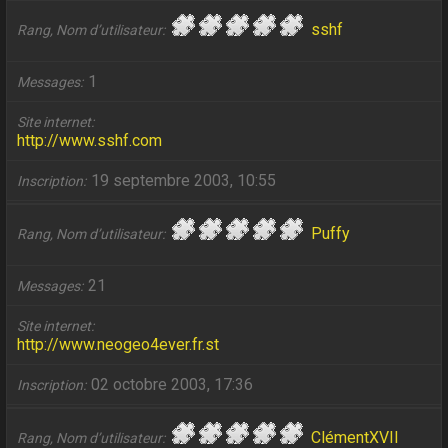
sshf
Rang, Nom d’utilisateur
1
Messages
Site internet
http://www.sshf.com
19 septembre 2003, 10:55
Inscription
Puffy
Rang, Nom d’utilisateur
21
Messages
Site internet
http://www.neogeo4ever.fr.st
02 octobre 2003, 17:36
Inscription
ClémentXVII
Rang, Nom d’utilisateur