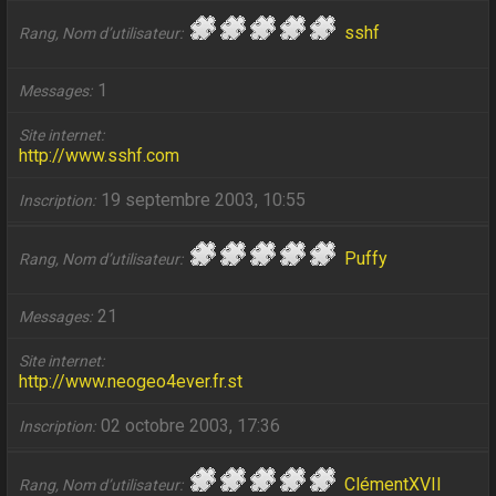
sshf
Rang, Nom d’utilisateur
1
Messages
Site internet
http://www.sshf.com
19 septembre 2003, 10:55
Inscription
Puffy
Rang, Nom d’utilisateur
21
Messages
Site internet
http://www.neogeo4ever.fr.st
02 octobre 2003, 17:36
Inscription
ClémentXVII
Rang, Nom d’utilisateur