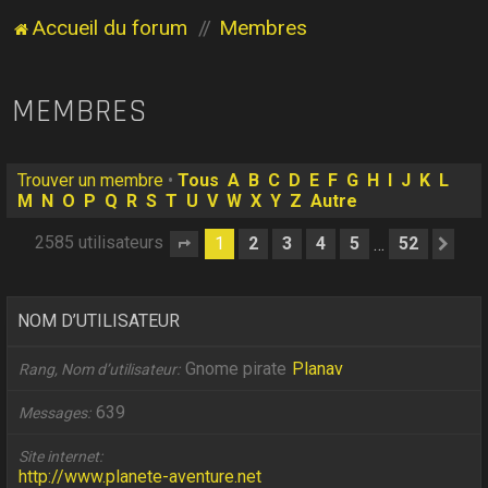
Accueil du forum
Membres
MEMBRES
Trouver un membre
•
Tous
A
B
C
D
E
F
G
H
I
J
K
L
M
N
O
P
Q
R
S
T
U
V
W
X
Y
Z
Autre
2585 utilisateurs
1
2
3
4
5
52
…
Page
1
sur
52
Sui
NOM D’UTILISATEUR
Gnome pirate
Planav
Rang, Nom d’utilisateur
639
Messages
Site internet
http://www.planete-aventure.net