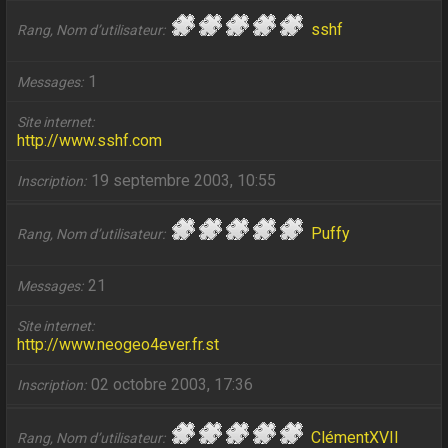
sshf
Rang, Nom d’utilisateur
1
Messages
Site internet
http://www.sshf.com
19 septembre 2003, 10:55
Inscription
Puffy
Rang, Nom d’utilisateur
21
Messages
Site internet
http://www.neogeo4ever.fr.st
02 octobre 2003, 17:36
Inscription
ClémentXVII
Rang, Nom d’utilisateur