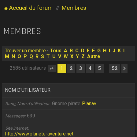
Accueil du forum
Membres
MEMBRES
Trouver un membre
•
Tous
A
B
C
D
E
F
G
H
I
J
K
L
M
N
O
P
Q
R
S
T
U
V
W
X
Y
Z
Autre
2585 utilisateurs
1
2
3
4
5
52
…
Page
1
sur
52
Sui
NOM D’UTILISATEUR
Gnome pirate
Planav
Rang, Nom d’utilisateur
639
Messages
Site internet
http://www.planete-aventure.net