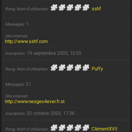
sshf
Rang, Nom d’utilisateur
1
Messages
Site internet
http://www.sshf.com
19 septembre 2003, 10:55
Inscription
Puffy
Rang, Nom d’utilisateur
21
Messages
Site internet
http://www.neogeo4ever.fr.st
02 octobre 2003, 17:36
Inscription
ClémentXVII
Rang, Nom d’utilisateur