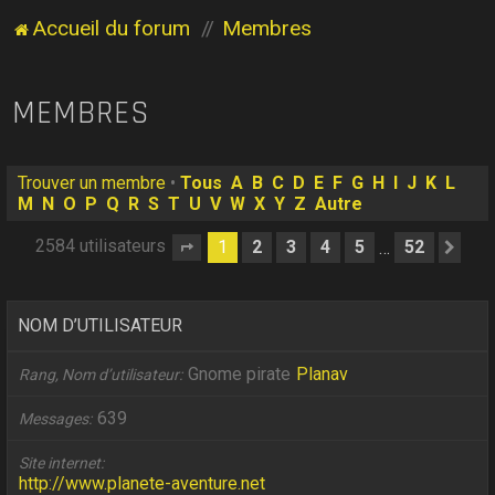
Accueil du forum
Membres
MEMBRES
Trouver un membre
•
Tous
A
B
C
D
E
F
G
H
I
J
K
L
M
N
O
P
Q
R
S
T
U
V
W
X
Y
Z
Autre
2584 utilisateurs
1
2
3
4
5
52
…
Page
1
sur
52
Sui
NOM D’UTILISATEUR
Gnome pirate
Planav
Rang, Nom d’utilisateur
639
Messages
Site internet
http://www.planete-aventure.net