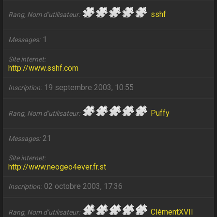
sshf
Rang, Nom d’utilisateur
1
Messages
Site internet
http://www.sshf.com
19 septembre 2003, 10:55
Inscription
Puffy
Rang, Nom d’utilisateur
21
Messages
Site internet
http://www.neogeo4ever.fr.st
02 octobre 2003, 17:36
Inscription
ClémentXVII
Rang, Nom d’utilisateur