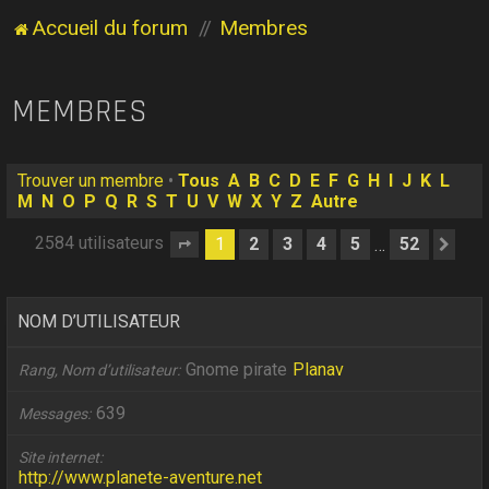
Accueil du forum
Membres
MEMBRES
Trouver un membre
•
Tous
A
B
C
D
E
F
G
H
I
J
K
L
M
N
O
P
Q
R
S
T
U
V
W
X
Y
Z
Autre
2584 utilisateurs
1
2
3
4
5
52
…
Page
1
sur
52
Sui
NOM D’UTILISATEUR
Gnome pirate
Planav
Rang, Nom d’utilisateur
639
Messages
Site internet
http://www.planete-aventure.net