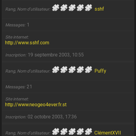
sshf
Rang, Nom d’utilisateur
1
Messages
Site internet
http://www.sshf.com
19 septembre 2003, 10:55
Inscription
Puffy
Rang, Nom d’utilisateur
21
Messages
Site internet
http://www.neogeo4ever.fr.st
02 octobre 2003, 17:36
Inscription
ClémentXVII
Rang, Nom d’utilisateur