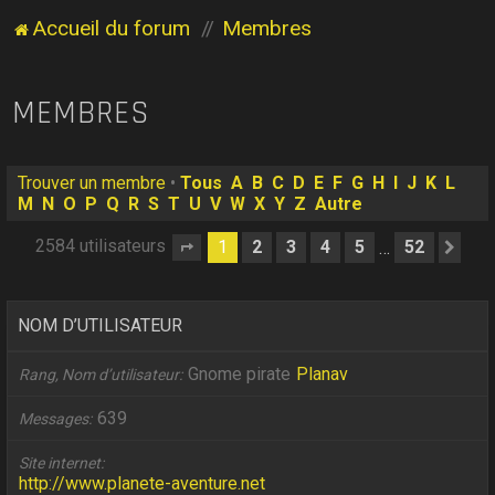
Accueil du forum
Membres
MEMBRES
Trouver un membre
•
Tous
A
B
C
D
E
F
G
H
I
J
K
L
M
N
O
P
Q
R
S
T
U
V
W
X
Y
Z
Autre
2584 utilisateurs
1
2
3
4
5
52
…
Page
1
sur
52
Sui
NOM D’UTILISATEUR
Gnome pirate
Planav
Rang, Nom d’utilisateur
639
Messages
Site internet
http://www.planete-aventure.net