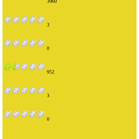
3960
Meg
3
MANGUE
0
espreux
952
celinemorin
3
dadou99
0
philou