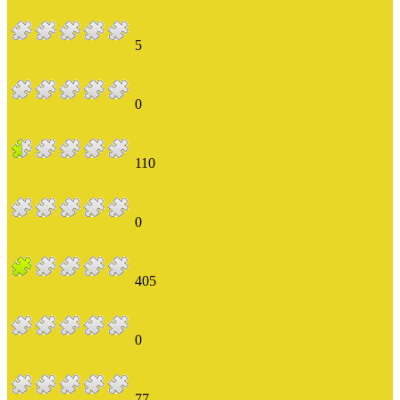
martine
5
Boniclyde
0
eRozion
110
Bisounours
0
stab109
405
badboy38
0
ponpon
77