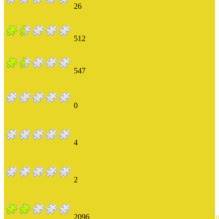
26
http://www.thephoenixworld.com
Morpheeus
512
http://www.gknight.tonsite.biz
seth
547
grelot04
0
Alex
4
coccinelle
2
essap
2096
http://pageperso.aol.fr/perline60/ma