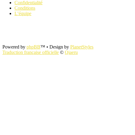
Confidentialité
Conditions
L’équipe
Powered by
phpBB
™
• Design by
PlanetStyles
Traduction française officielle
©
Qiaeru