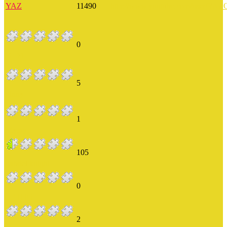
YAZ
11490
http://www.youtube.com/user/YA
0
DID1
5
ginny
1
Mymy
105
gabriel knight
0
LETHO
2