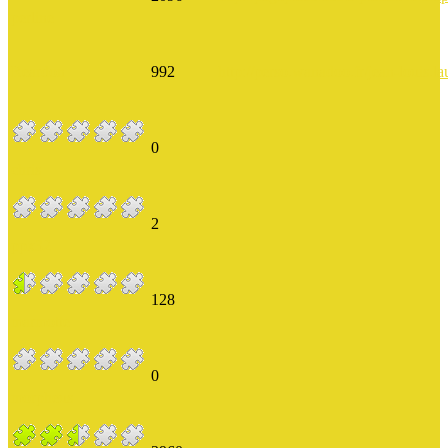
perline
Reardon
992
http://perso.wanadoo.fr/jean-louis.la
0
chris
2
ppx32
128
marmotte
0
morpheus