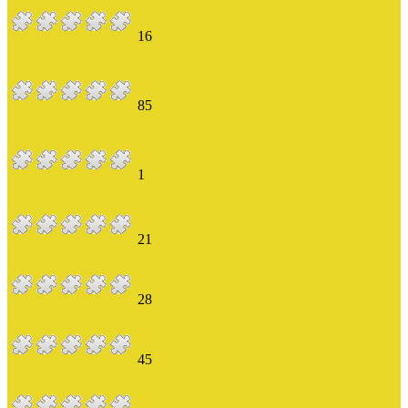
16
Aragorn
85
Fandorine
1
http://www.sshf.com
sshf
21
http://www.neogeo4ever.fr.st
Puffy
28
ClémentXVII
45
beausej