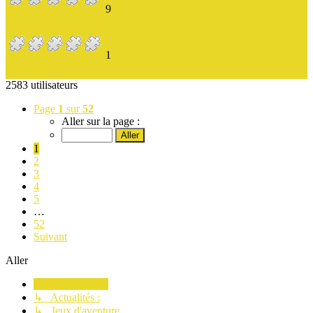
9
carole2003
1
babeloune
2583 utilisateurs
Page
1
sur
52
Aller sur la page :
1
2
3
4
5
…
52
Suivant
Aller
Planète Aventure
↳ Actualités :
↳ Jeux d'aventure