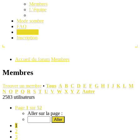
Membres
L’équipe
Mode sombre
FAQ
Connexion
Inscription
Accueil du forum
Membres
Membres
Trouver un membre
•
Tous
A
B
C
D
E
F
G
H
I
J
K
L
M
N
O
P
Q
R
S
T
U
V
W
X
Y
Z
Autre
2583 utilisateurs
Page
1
sur
52
Aller sur la page :
1
2
3