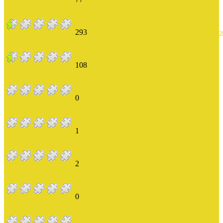
albynos
293
http://www.atlantisamerzoneetcie.c
Manu2000
108
post_totem
0
wxcvx
1
saturna
2
remax_ren
0
Vick64