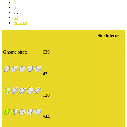
4
5
…
52
Suivant
Rang
Nom
Messages
Site internet
d’utilisateur
Gnome pirate
Planav
639
http://www.planete-aventure.net
42
Alexis
120
http://derje.blogspot.com/
Derje Boven
544
http://www.legende-baphomet.net
Ben