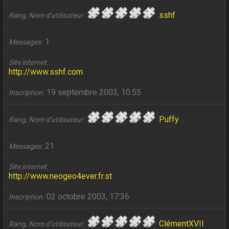
sshf
Rang, Nom d’utilisateur
1
Messages
Site internet
http://www.sshf.com
19 septembre 2003, 10:55
Inscription
Puffy
Rang, Nom d’utilisateur
21
Messages
Site internet
http://www.neogeo4ever.fr.st
02 octobre 2003, 17:36
Inscription
ClémentXVII
Rang, Nom d’utilisateur