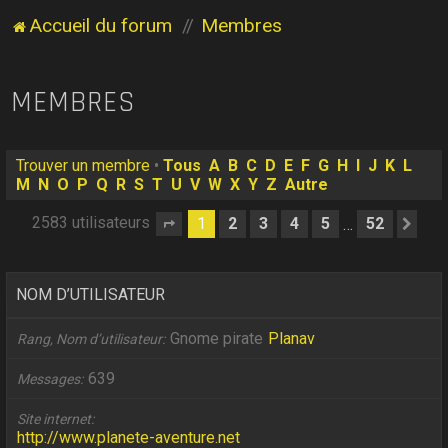
Accueil du forum
Membres
MEMBRES
Trouver un membre
•
Tous
A
B
C
D
E
F
G
H
I
J
K
L
M
N
O
P
Q
R
S
T
U
V
W
X
Y
Z
Autre
2583 utilisateurs
1
2
3
4
5
52
…
Page
1
sur
52
Sui
NOM D’UTILISATEUR
Gnome pirate
Planav
Rang, Nom d’utilisateur
639
Messages
Site internet
http://www.planete-aventure.net