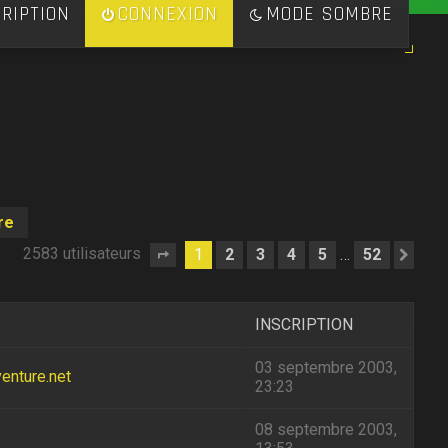
RIPTION
CONNEXION
MODE SOMBRE
re
2583 utilisateurs
1
2
3
4
5
52
…
Page
1
sur
52
Sui
INSCRIPTION
03 septembre 2003,
enture.net
23:23
08 septembre 2003,