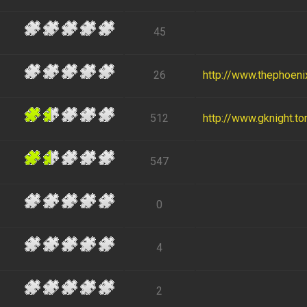
45
26
http://www.thephoen
512
http://www.gknight.to
547
0
4
2