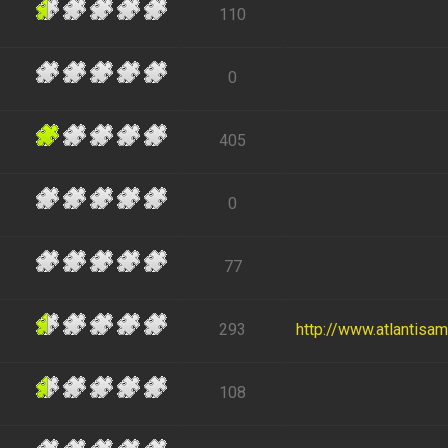
110
0
405
0
77
293
http://www.atlantisa
108