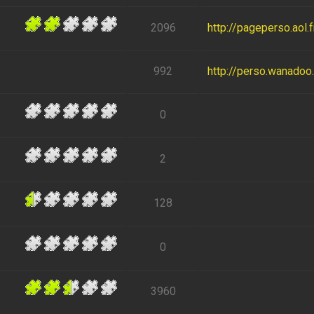
2096
http://pageperso.aol
992
http://perso.wanadoo.f
0
2
128
0
3960