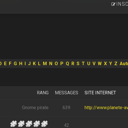
INSC
D
E
F
G
H
I
J
K
L
M
N
O
P
Q
R
S
T
U
V
W
X
Y
Z
Aut
RANG
MESSAGES
SITE INTERNET
Gnome pirate
639
http://www.planete-av
42