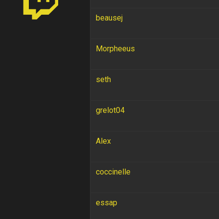
beausej
Morpheeus
seth
grelot04
Alex
coccinelle
essap