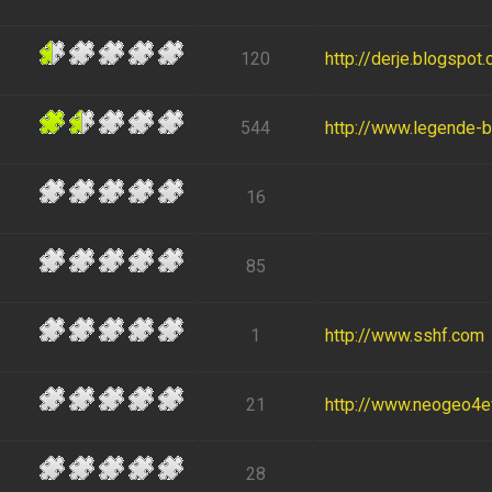
120
http://derje.blogspot
544
http://www.legende-
16
85
1
http://www.sshf.com
21
http://www.neogeo4eve
28