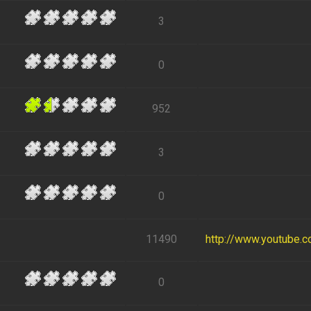
3
0
952
3
0
11490
http://www.youtube.
0