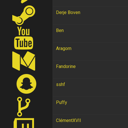
Derje Boven
Ben
Aragorn
Fandorine
sshf
Puffy
ClémentXVII