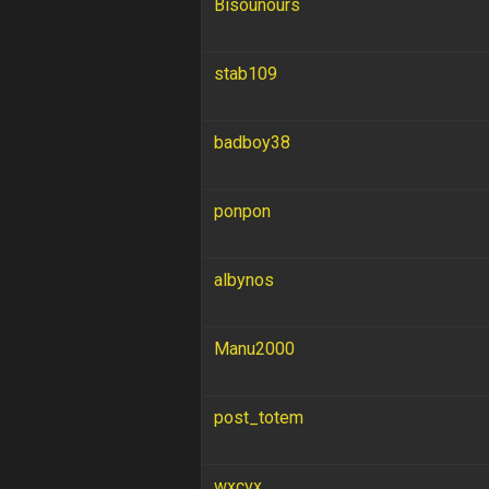
Bisounours
stab109
badboy38
ponpon
albynos
Manu2000
post_totem
wxcvx