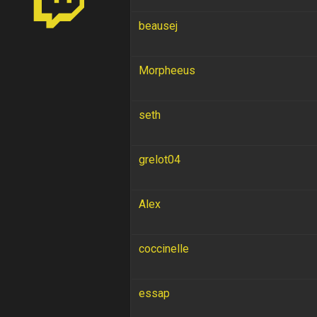
beausej
Morpheeus
seth
grelot04
Alex
coccinelle
essap