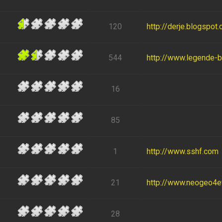
120
http://derje.blogspot
544
http://www.legende-
16
85
1
http://www.sshf.com
21
http://www.neogeo4eve
28