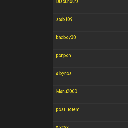
Bisounours
stab109
badboy38
ponpon
albynos
Manu2000
post_totem
wxcvx