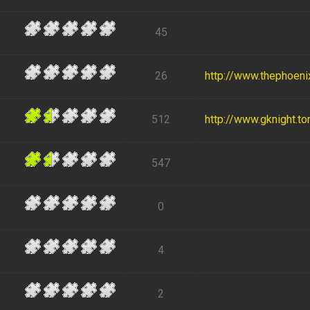
45
26
http://www.thephoen
512
http://www.gknight.to
547
0
4
2