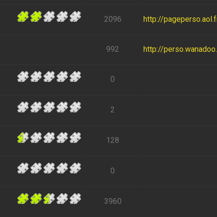
2096
http://pageperso.aol
992
http://perso.wanadoo.f
0
2
128
0
3960