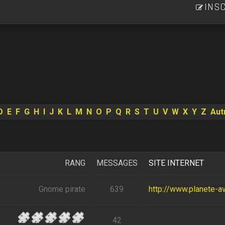
INSC
D
E
F
G
H
I
J
K
L
M
N
O
P
Q
R
S
T
U
V
W
X
Y
Z
Aut
RANG
MESSAGES
SITE INTERNET
Gnome pirate
639
http://www.planete-av
42