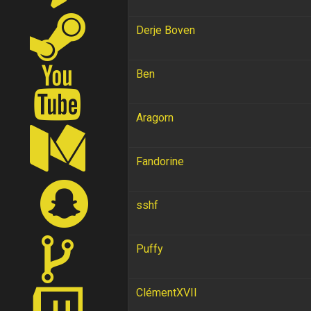
Derje Boven
Ben
Aragorn
Fandorine
sshf
Puffy
ClémentXVII