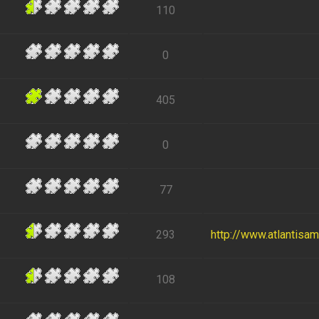
110
0
405
0
77
293
http://www.atlantisa
108