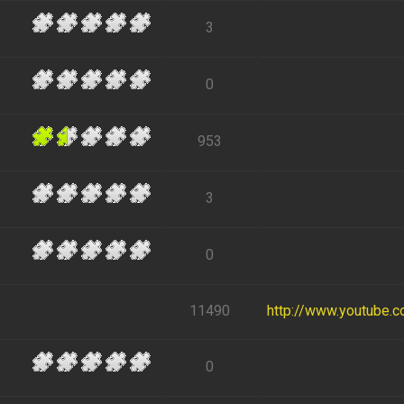
3
0
953
3
0
11490
http://www.youtube.
0