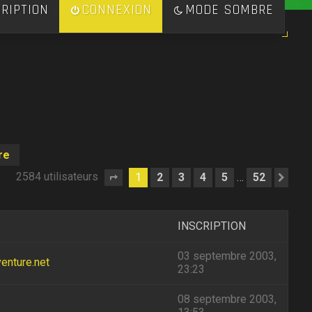
RIPTION
CONNEXION
MODE SOMBRE
re
2584 utilisateurs
1
2
3
4
5
52
…
Page
1
sur
52
Sui
INSCRIPTION
03 septembre 2003,
enture.net
23:23
08 septembre 2003,