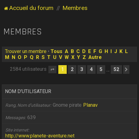
Accueil du forum
Membres
MEMBRES
Trouver un membre
•
Tous
A
B
C
D
E
F
G
H
I
J
K
L
M
N
O
P
Q
R
S
T
U
V
W
X
Y
Z
Autre
2584 utilisateurs
1
2
3
4
5
52
…
Page
1
sur
52
Sui
NOM D’UTILISATEUR
Gnome pirate
Planav
Rang, Nom d’utilisateur
639
Messages
Site internet
http://www.planete-aventure.net