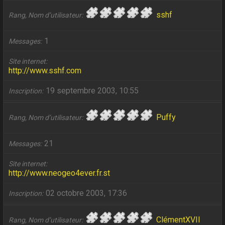
sshf
Rang, Nom d’utilisateur
1
Messages
Site internet
http://www.sshf.com
19 septembre 2003, 10:55
Inscription
Puffy
Rang, Nom d’utilisateur
21
Messages
Site internet
http://www.neogeo4ever.fr.st
02 octobre 2003, 17:36
Inscription
ClémentXVII
Rang, Nom d’utilisateur