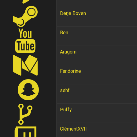
Derje Boven
Ben
Aragorn
Fandorine
sshf
Puffy
ClémentXVII