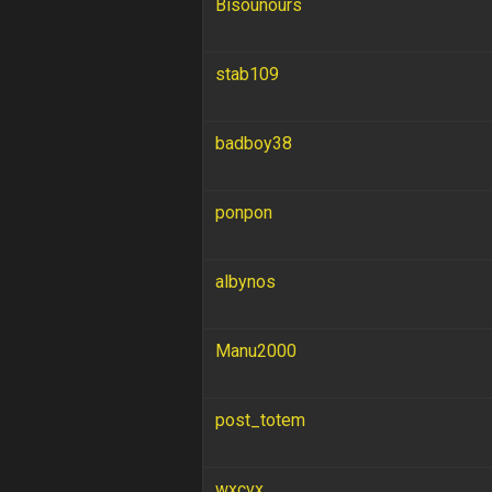
Bisounours
stab109
badboy38
ponpon
albynos
Manu2000
post_totem
wxcvx