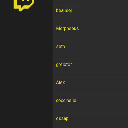
beausej
Morpheeus
seth
grelot04
Alex
coccinelle
essap