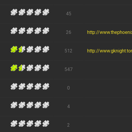
45
26
http://www.thephoen
512
http://www.gknight.to
547
0
4
2