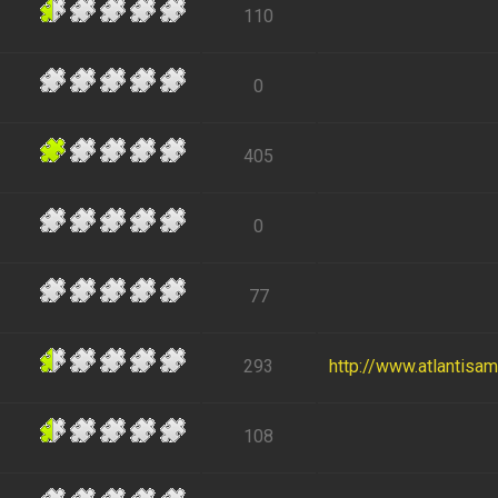
110
0
405
0
77
293
http://www.atlantisa
108