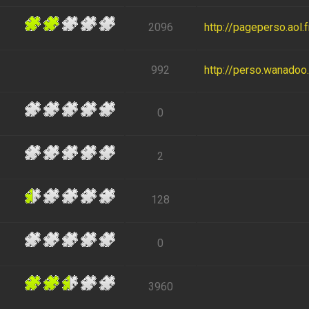
2096
http://pageperso.aol
992
http://perso.wanadoo.f
0
2
128
0
3960