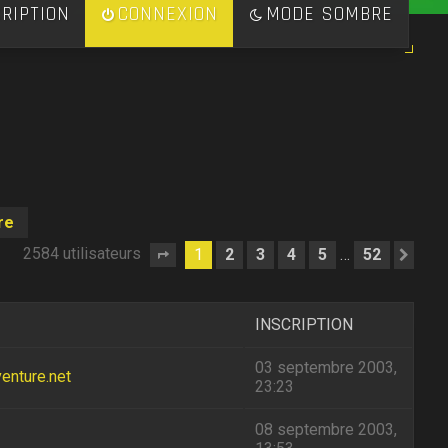
RIPTION
CONNEXION
MODE SOMBRE
re
2584 utilisateurs
1
2
3
4
5
52
…
Page
1
sur
52
Sui
INSCRIPTION
03 septembre 2003,
enture.net
23:23
08 septembre 2003,