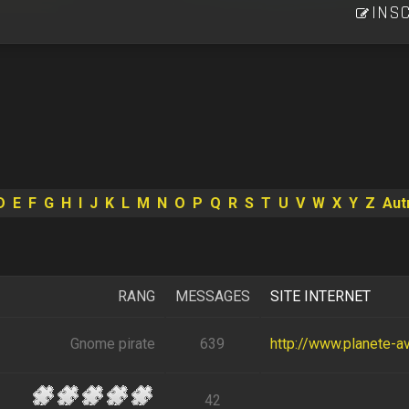
INSC
D
E
F
G
H
I
J
K
L
M
N
O
P
Q
R
S
T
U
V
W
X
Y
Z
Aut
RANG
MESSAGES
SITE INTERNET
Gnome pirate
639
http://www.planete-av
42