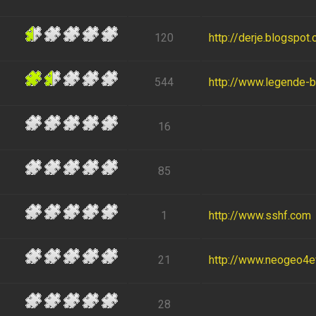
120
http://derje.blogspot
544
http://www.legende-
16
85
1
http://www.sshf.com
21
http://www.neogeo4eve
28