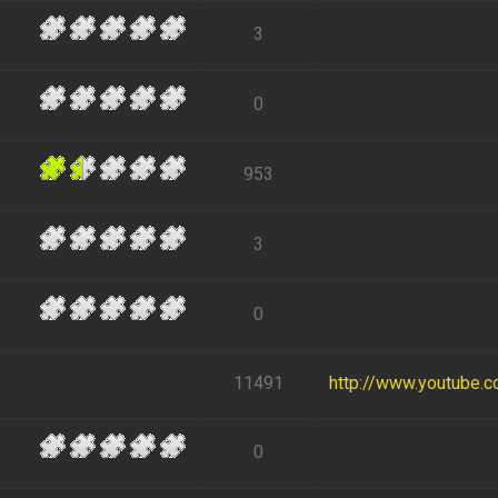
3
0
953
3
0
11491
http://www.youtube.
0