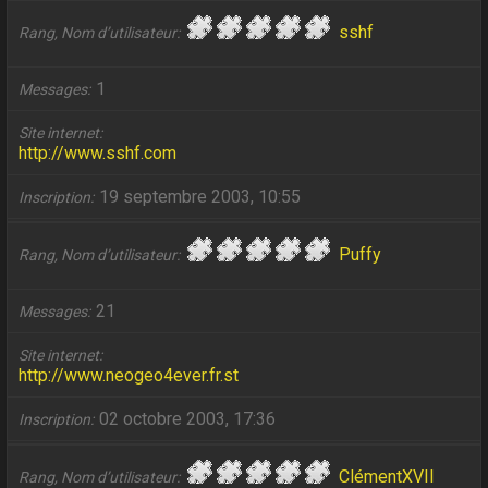
sshf
Rang, Nom d’utilisateur
1
Messages
Site internet
http://www.sshf.com
19 septembre 2003, 10:55
Inscription
Puffy
Rang, Nom d’utilisateur
21
Messages
Site internet
http://www.neogeo4ever.fr.st
02 octobre 2003, 17:36
Inscription
ClémentXVII
Rang, Nom d’utilisateur