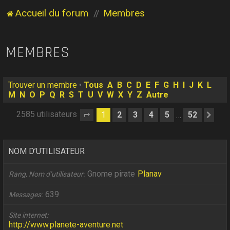
Accueil du forum
Membres
MEMBRES
Trouver un membre
•
Tous
A
B
C
D
E
F
G
H
I
J
K
L
M
N
O
P
Q
R
S
T
U
V
W
X
Y
Z
Autre
2585 utilisateurs
1
2
3
4
5
52
…
Page
1
sur
52
Sui
NOM D’UTILISATEUR
Gnome pirate
Planav
Rang, Nom d’utilisateur
639
Messages
Site internet
http://www.planete-aventure.net