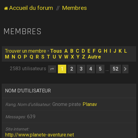
Accueil du forum
Membres
MEMBRES
Trouver un membre
•
Tous
A
B
C
D
E
F
G
H
I
J
K
L
M
N
O
P
Q
R
S
T
U
V
W
X
Y
Z
Autre
2583 utilisateurs
1
2
3
4
5
52
…
Page
1
sur
52
Sui
NOM D’UTILISATEUR
Gnome pirate
Planav
Rang, Nom d’utilisateur
639
Messages
Site internet
http://www.planete-aventure.net