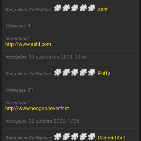
sshf
Rang, Nom d’utilisateur
1
Messages
Site internet
http://www.sshf.com
19 septembre 2003, 10:55
Inscription
Puffy
Rang, Nom d’utilisateur
21
Messages
Site internet
http://www.neogeo4ever.fr.st
02 octobre 2003, 17:36
Inscription
ClémentXVII
Rang, Nom d’utilisateur