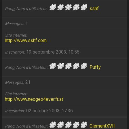
sshf
Rang, Nom d’utilisateur
1
Messages
Site internet
http://www.sshf.com
19 septembre 2003, 10:55
Inscription
Puffy
Rang, Nom d’utilisateur
21
Messages
Site internet
http://www.neogeo4ever.fr.st
02 octobre 2003, 17:36
Inscription
ClémentXVII
Rang, Nom d’utilisateur