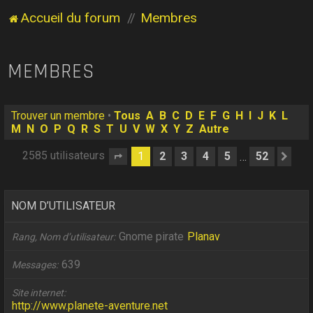
Accueil du forum
Membres
MEMBRES
Trouver un membre
•
Tous
A
B
C
D
E
F
G
H
I
J
K
L
M
N
O
P
Q
R
S
T
U
V
W
X
Y
Z
Autre
2585 utilisateurs
1
2
3
4
5
52
…
Page
1
sur
52
Sui
NOM D’UTILISATEUR
Gnome pirate
Planav
Rang, Nom d’utilisateur
639
Messages
Site internet
http://www.planete-aventure.net