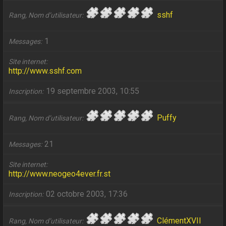
sshf
Rang, Nom d’utilisateur
1
Messages
Site internet
http://www.sshf.com
19 septembre 2003, 10:55
Inscription
Puffy
Rang, Nom d’utilisateur
21
Messages
Site internet
http://www.neogeo4ever.fr.st
02 octobre 2003, 17:36
Inscription
ClémentXVII
Rang, Nom d’utilisateur