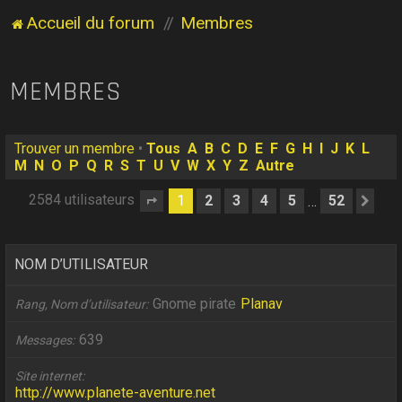
Accueil du forum
Membres
MEMBRES
Trouver un membre
•
Tous
A
B
C
D
E
F
G
H
I
J
K
L
M
N
O
P
Q
R
S
T
U
V
W
X
Y
Z
Autre
2584 utilisateurs
1
2
3
4
5
52
…
Page
1
sur
52
Sui
NOM D’UTILISATEUR
Gnome pirate
Planav
Rang, Nom d’utilisateur
639
Messages
Site internet
http://www.planete-aventure.net