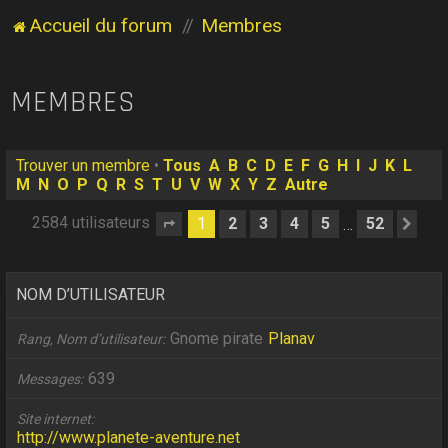
Accueil du forum
Membres
MEMBRES
Trouver un membre
•
Tous
A
B
C
D
E
F
G
H
I
J
K
L
M
N
O
P
Q
R
S
T
U
V
W
X
Y
Z
Autre
2584 utilisateurs
1
2
3
4
5
52
…
Page
1
sur
52
Sui
NOM D’UTILISATEUR
Gnome pirate
Planav
Rang, Nom d’utilisateur
639
Messages
Site internet
http://www.planete-aventure.net