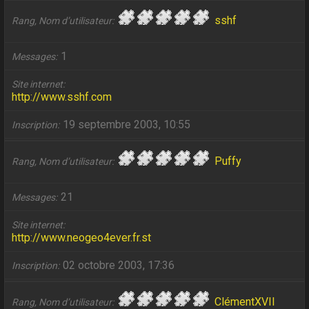
sshf
Rang, Nom d’utilisateur
1
Messages
Site internet
http://www.sshf.com
19 septembre 2003, 10:55
Inscription
Puffy
Rang, Nom d’utilisateur
21
Messages
Site internet
http://www.neogeo4ever.fr.st
02 octobre 2003, 17:36
Inscription
ClémentXVII
Rang, Nom d’utilisateur