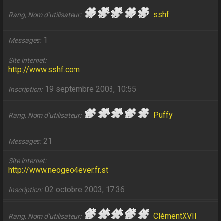
sshf
Rang, Nom d’utilisateur
1
Messages
Site internet
http://www.sshf.com
19 septembre 2003, 10:55
Inscription
Puffy
Rang, Nom d’utilisateur
21
Messages
Site internet
http://www.neogeo4ever.fr.st
02 octobre 2003, 17:36
Inscription
ClémentXVII
Rang, Nom d’utilisateur