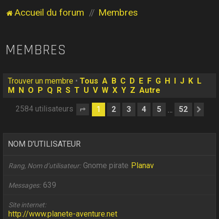
Accueil du forum
Membres
MEMBRES
Trouver un membre
•
Tous
A
B
C
D
E
F
G
H
I
J
K
L
M
N
O
P
Q
R
S
T
U
V
W
X
Y
Z
Autre
2584 utilisateurs
1
2
3
4
5
52
…
Page
1
sur
52
Sui
NOM D’UTILISATEUR
Gnome pirate
Planav
Rang, Nom d’utilisateur
639
Messages
Site internet
http://www.planete-aventure.net