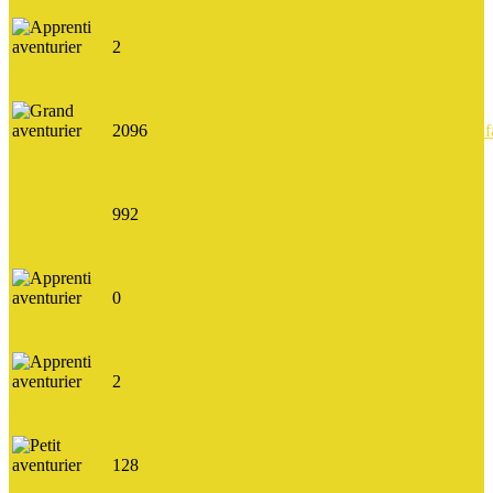
2
essap
2096
http://pageperso.aol.fr/perline60/mapage/enf
perline
Reardon
992
http://perso.wanadoo.fr/jean-louis.laurin/
0
chris
2
ppx32
128
marmotte