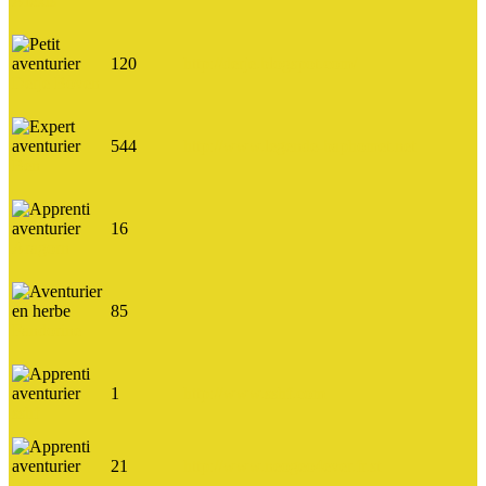
Alexis
120
http://derje.blogspot.com/
Derje Boven
544
http://www.legende-baphomet.net
Ben
16
Aragorn
85
Fandorine
1
http://www.sshf.com
sshf
21
http://www.neogeo4ever.fr.st
Puffy