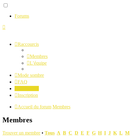
Forums
Raccourcis
Membres
L’équipe
Mode sombre
FAQ
Connexion
Inscription
Accueil du forum
Membres
Membres
Trouver un membre
•
Tous
A
B
C
D
E
F
G
H
I
J
K
L
M