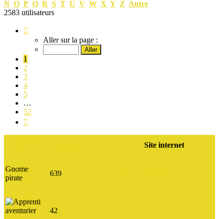
N
O
P
Q
R
S
T
U
V
W
X
Y
Z
Autre
2583 utilisateurs
Page
1
Aller sur la page :
sur
52
1
2
3
4
5
…
52
Suivant
Rang
Nom
Messages
Site internet
d’utilisateur
Gnome
639
http://www.planete-aventure.net
pirate
Planav
42