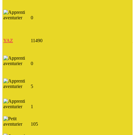
dadou99
0
philou
YAZ
11490
http://www.youtube.com/user/YAZORIUS
0
DID1
5
ginny
1
Mymy
105
gabriel knight