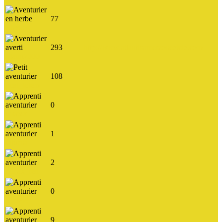
77
albynos
293
http://www.atlantisamerzoneetcie.com
Manu2000
108
post_totem
0
wxcvx
1
saturna
2
remax_ren
0
Vick64
9