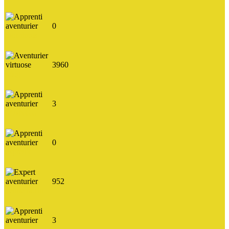
0
morpheus
3960
Meg
3
MANGUE
0
espreux
952
celinemorin
3