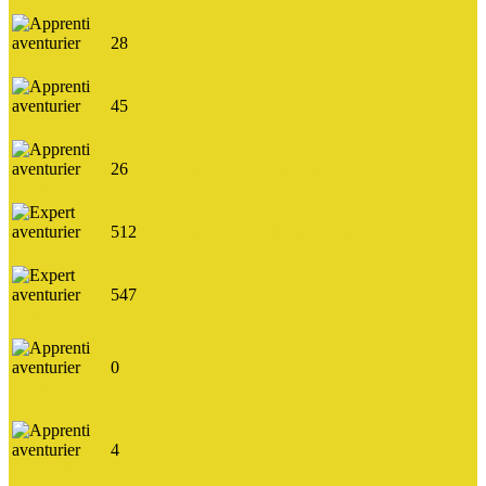
28
ClémentXVII
45
beausej
26
http://www.thephoenixworld.com
Morpheeus
512
http://www.gknight.tonsite.biz
seth
547
grelot04
0
Alex
4
coccinelle