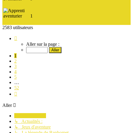
carole2003
1
babeloune
2583 utilisateurs
Page
1
Aller sur la page :
sur
52
1
2
3
4
5
…
52
Suivant
Aller
Planète Aventure
↳ Actualités :
↳ Jeux d'aventure
↳ La légende de Baphomet