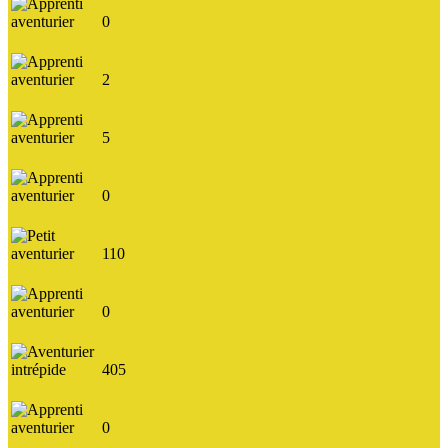
0
LETHO
2
martine
5
Boniclyde
0
eRozion
110
Bisounours
0
stab109
405
badboy38
0
ponpon