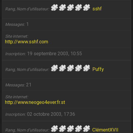
sshf
Rang, Nom d’utilisateur
1
Messages
Site internet
http://www.sshf.com
19 septembre 2003, 10:55
Inscription
Puffy
Rang, Nom d’utilisateur
21
Messages
Site internet
http://www.neogeo4ever.fr.st
02 octobre 2003, 17:36
Inscription
ClémentXVII
Rang, Nom d’utilisateur