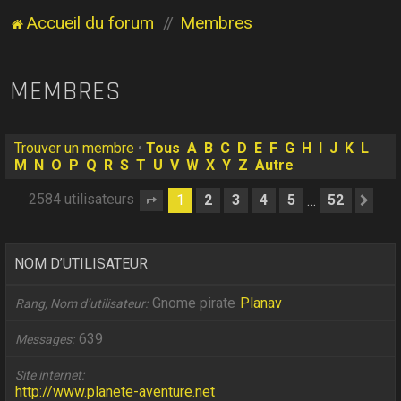
Accueil du forum
Membres
MEMBRES
Trouver un membre
•
Tous
A
B
C
D
E
F
G
H
I
J
K
L
M
N
O
P
Q
R
S
T
U
V
W
X
Y
Z
Autre
2584 utilisateurs
1
2
3
4
5
52
…
Page
1
sur
52
Sui
NOM D’UTILISATEUR
Gnome pirate
Planav
Rang, Nom d’utilisateur
639
Messages
Site internet
http://www.planete-aventure.net