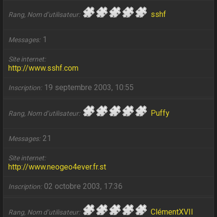
sshf
Rang, Nom d’utilisateur
1
Messages
Site internet
http://www.sshf.com
19 septembre 2003, 10:55
Inscription
Puffy
Rang, Nom d’utilisateur
21
Messages
Site internet
http://www.neogeo4ever.fr.st
02 octobre 2003, 17:36
Inscription
ClémentXVII
Rang, Nom d’utilisateur