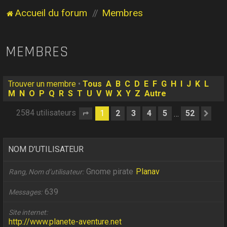
Accueil du forum
Membres
MEMBRES
Trouver un membre
•
Tous
A
B
C
D
E
F
G
H
I
J
K
L
M
N
O
P
Q
R
S
T
U
V
W
X
Y
Z
Autre
2584 utilisateurs
1
2
3
4
5
52
…
Page
1
sur
52
Sui
NOM D’UTILISATEUR
Gnome pirate
Planav
Rang, Nom d’utilisateur
639
Messages
Site internet
http://www.planete-aventure.net