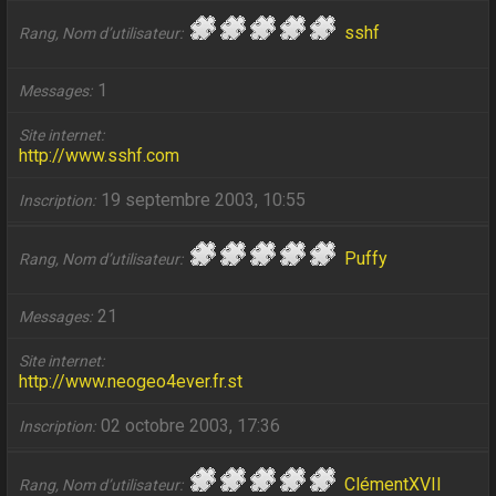
sshf
Rang, Nom d’utilisateur
1
Messages
Site internet
http://www.sshf.com
19 septembre 2003, 10:55
Inscription
Puffy
Rang, Nom d’utilisateur
21
Messages
Site internet
http://www.neogeo4ever.fr.st
02 octobre 2003, 17:36
Inscription
ClémentXVII
Rang, Nom d’utilisateur