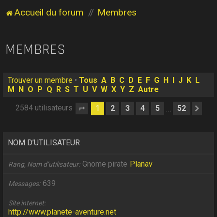
Accueil du forum
Membres
MEMBRES
Trouver un membre
•
Tous
A
B
C
D
E
F
G
H
I
J
K
L
M
N
O
P
Q
R
S
T
U
V
W
X
Y
Z
Autre
2584 utilisateurs
1
2
3
4
5
52
…
Page
1
sur
52
Sui
NOM D’UTILISATEUR
Gnome pirate
Planav
Rang, Nom d’utilisateur
639
Messages
Site internet
http://www.planete-aventure.net