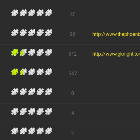
45
26
http://www.thephoen
512
http://www.gknight.to
547
0
4
2