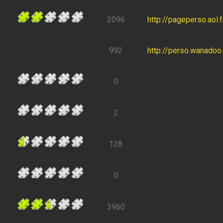
2096
http://pageperso.aol
992
http://perso.wanadoo.f
0
2
128
0
3960