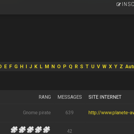
INSC
D
E
F
G
H
I
J
K
L
M
N
O
P
Q
R
S
T
U
V
W
X
Y
Z
Aut
RANG
MESSAGES
SITE INTERNET
Gnome pirate
639
http://www.planete-av
42