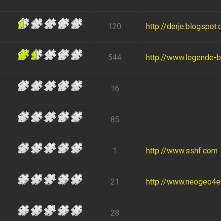
120
http://derje.blogspot
544
http://www.legende-
16
85
1
http://www.sshf.com
21
http://www.neogeo4eve
28