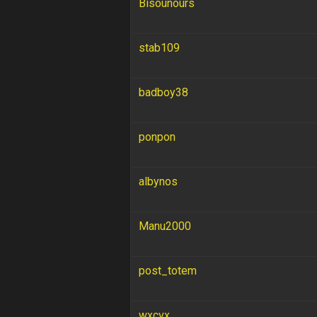
Bisounours
stab109
badboy38
ponpon
albynos
Manu2000
post_totem
wxcvx