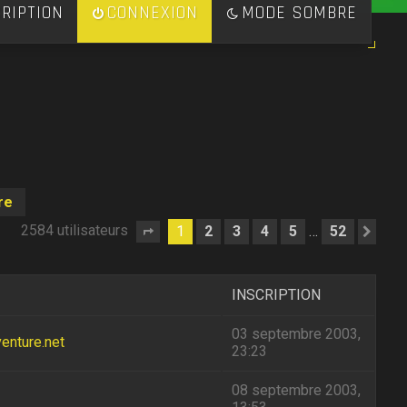
RIPTION
CONNEXION
MODE SOMBRE
re
2584 utilisateurs
1
2
3
4
5
52
…
Page
1
sur
52
Sui
INSCRIPTION
03 septembre 2003,
enture.net
23:23
08 septembre 2003,