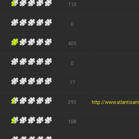
110
0
405
0
77
293
http://www.atlantisa
108