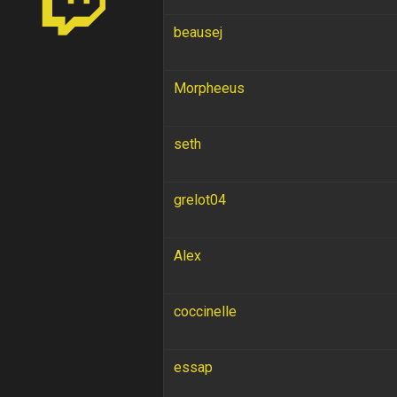
beausej
Morpheeus
seth
grelot04
Alex
coccinelle
essap