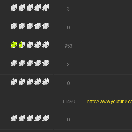
3
0
953
3
0
11490
http://www.youtube.
0