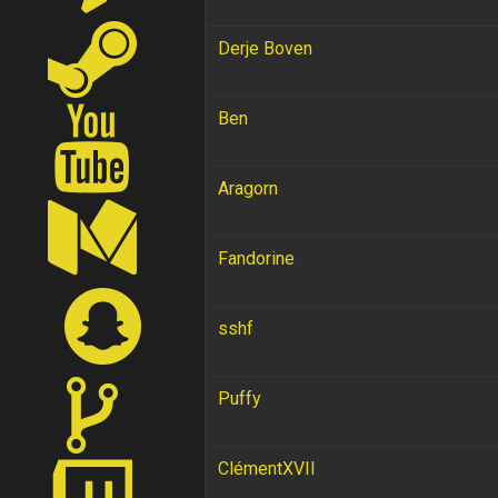
Derje Boven
Ben
Aragorn
Fandorine
sshf
Puffy
ClémentXVII