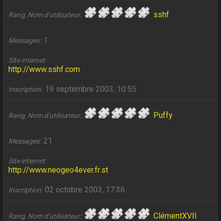
sshf
Rang, Nom d’utilisateur
1
Messages
Site internet
http://www.sshf.com
19 septembre 2003, 10:55
Inscription
Puffy
Rang, Nom d’utilisateur
21
Messages
Site internet
http://www.neogeo4ever.fr.st
02 octobre 2003, 17:36
Inscription
ClémentXVII
Rang, Nom d’utilisateur