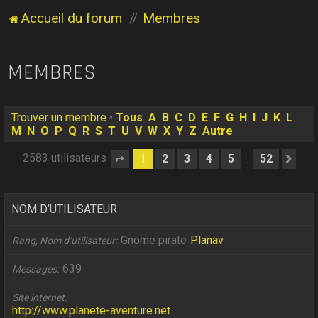
Accueil du forum
Membres
MEMBRES
Trouver un membre
•
Tous
A
B
C
D
E
F
G
H
I
J
K
L
M
N
O
P
Q
R
S
T
U
V
W
X
Y
Z
Autre
2583 utilisateurs
1
2
3
4
5
52
…
Page
1
sur
52
Sui
NOM D’UTILISATEUR
Gnome pirate
Planav
Rang, Nom d’utilisateur
639
Messages
Site internet
http://www.planete-aventure.net