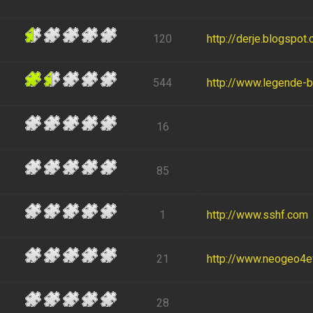
120
http://derje.blogspot
544
http://www.legende-
16
85
1
http://www.sshf.com
21
http://www.neogeo4eve
28