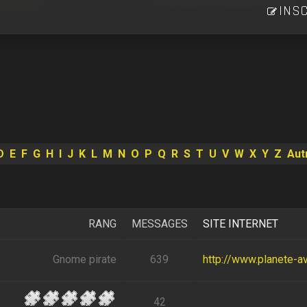
INSC
D
E
F
G
H
I
J
K
L
M
N
O
P
Q
R
S
T
U
V
W
X
Y
Z
Aut
RANG
MESSAGES
SITE INTERNET
Gnome pirate
639
http://www.planete-av
42