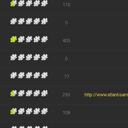
110
0
405
0
77
293
http://www.atlantisa
108