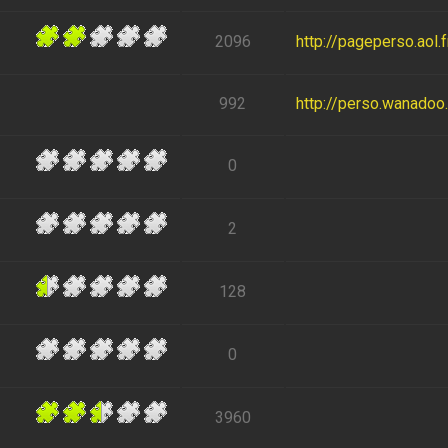
2096
http://pageperso.aol
992
http://perso.wanadoo.f
0
2
128
0
3960