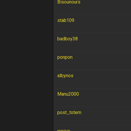
Bisounours
stab109
badboy38
ponpon
albynos
Manu2000
post_totem
wxcvx