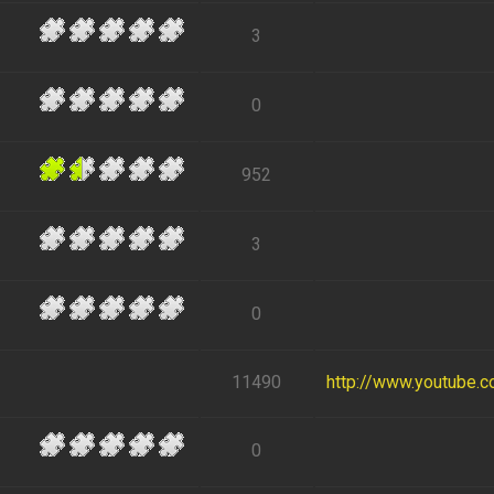
3
0
952
3
0
11490
http://www.youtube.
0