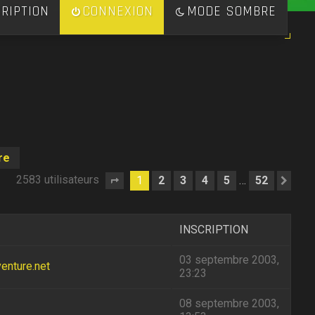
RIPTION
CONNEXION
MODE SOMBRE
re
2583 utilisateurs
1
2
3
4
5
52
…
Page
1
sur
52
Sui
INSCRIPTION
03 septembre 2003,
enture.net
23:23
08 septembre 2003,