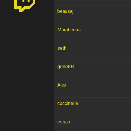
beausej
Morpheeus
seth
grelot04
Alex
coccinelle
essap