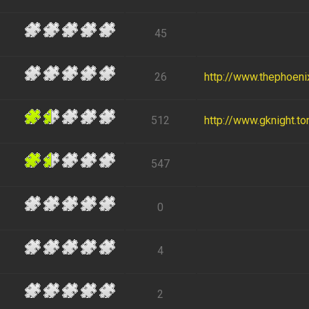
45
26
http://www.thephoen
512
http://www.gknight.to
547
0
4
2