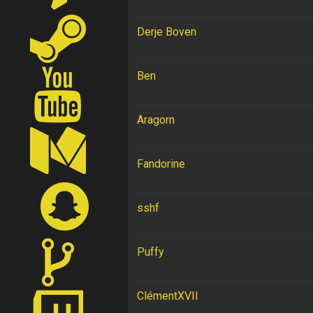
Derje Boven
Ben
Aragorn
Fandorine
sshf
Puffy
ClémentXVII