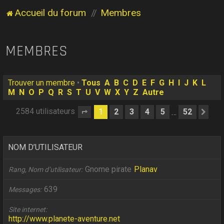
Accueil du forum
Membres
MEMBRES
Trouver un membre
•
Tous
A
B
C
D
E
F
G
H
I
J
K
L
M
N
O
P
Q
R
S
T
U
V
W
X
Y
Z
Autre
2584 utilisateurs
1
2
3
4
5
52
…
Page
1
sur
52
Sui
NOM D’UTILISATEUR
Gnome pirate
Planav
Rang, Nom d’utilisateur
639
Messages
Site internet
http://www.planete-aventure.net