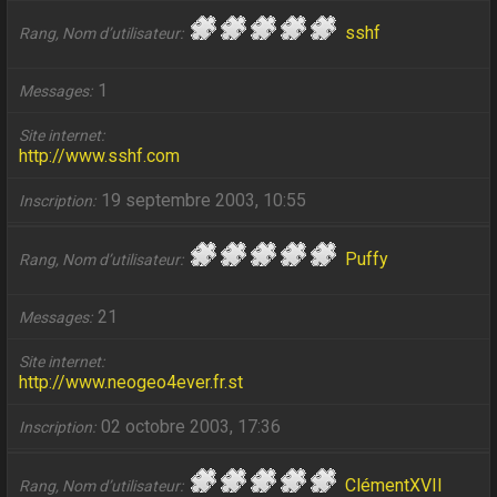
sshf
Rang, Nom d’utilisateur
1
Messages
Site internet
http://www.sshf.com
19 septembre 2003, 10:55
Inscription
Puffy
Rang, Nom d’utilisateur
21
Messages
Site internet
http://www.neogeo4ever.fr.st
02 octobre 2003, 17:36
Inscription
ClémentXVII
Rang, Nom d’utilisateur