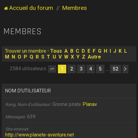
Accueil du forum
Membres
MEMBRES
Trouver un membre
•
Tous
A
B
C
D
E
F
G
H
I
J
K
L
M
N
O
P
Q
R
S
T
U
V
W
X
Y
Z
Autre
2584 utilisateurs
1
2
3
4
5
52
…
Page
1
sur
52
Sui
NOM D’UTILISATEUR
Gnome pirate
Planav
Rang, Nom d’utilisateur
639
Messages
Site internet
http://www.planete-aventure.net