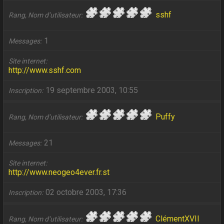
sshf
Rang, Nom d’utilisateur
1
Messages
Site internet
http://www.sshf.com
19 septembre 2003, 10:55
Inscription
Puffy
Rang, Nom d’utilisateur
21
Messages
Site internet
http://www.neogeo4ever.fr.st
02 octobre 2003, 17:36
Inscription
ClémentXVII
Rang, Nom d’utilisateur