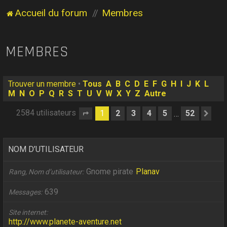
Accueil du forum
Membres
MEMBRES
Trouver un membre
•
Tous
A
B
C
D
E
F
G
H
I
J
K
L
M
N
O
P
Q
R
S
T
U
V
W
X
Y
Z
Autre
2584 utilisateurs
1
2
3
4
5
52
…
Page
1
sur
52
Sui
NOM D’UTILISATEUR
Gnome pirate
Planav
Rang, Nom d’utilisateur
639
Messages
Site internet
http://www.planete-aventure.net