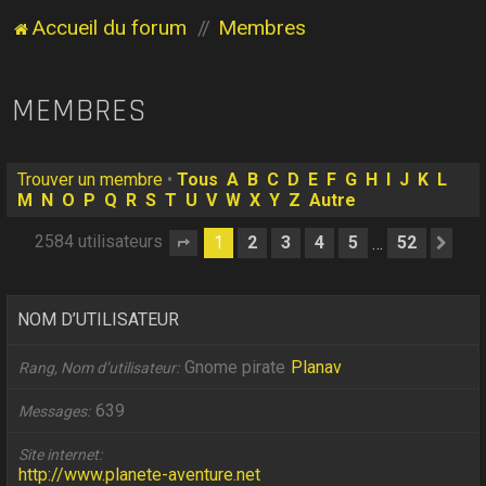
Accueil du forum
Membres
MEMBRES
Trouver un membre
•
Tous
A
B
C
D
E
F
G
H
I
J
K
L
M
N
O
P
Q
R
S
T
U
V
W
X
Y
Z
Autre
2584 utilisateurs
1
2
3
4
5
52
…
Page
1
sur
52
Sui
NOM D’UTILISATEUR
Gnome pirate
Planav
Rang, Nom d’utilisateur
639
Messages
Site internet
http://www.planete-aventure.net