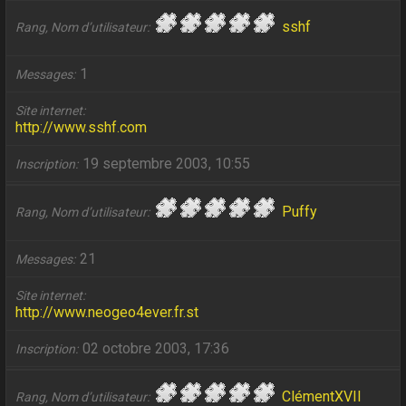
sshf
Rang, Nom d’utilisateur
1
Messages
Site internet
http://www.sshf.com
19 septembre 2003, 10:55
Inscription
Puffy
Rang, Nom d’utilisateur
21
Messages
Site internet
http://www.neogeo4ever.fr.st
02 octobre 2003, 17:36
Inscription
ClémentXVII
Rang, Nom d’utilisateur