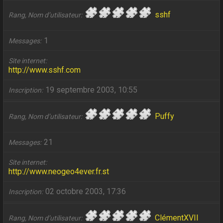
sshf
Rang, Nom d’utilisateur
1
Messages
Site internet
http://www.sshf.com
19 septembre 2003, 10:55
Inscription
Puffy
Rang, Nom d’utilisateur
21
Messages
Site internet
http://www.neogeo4ever.fr.st
02 octobre 2003, 17:36
Inscription
ClémentXVII
Rang, Nom d’utilisateur