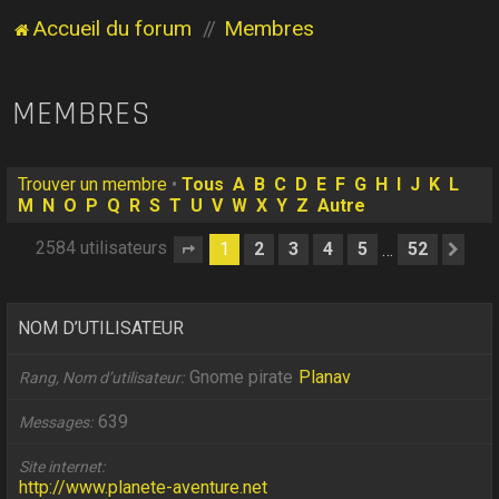
Accueil du forum
Membres
MEMBRES
Trouver un membre
•
Tous
A
B
C
D
E
F
G
H
I
J
K
L
M
N
O
P
Q
R
S
T
U
V
W
X
Y
Z
Autre
2584 utilisateurs
1
2
3
4
5
52
…
Page
1
sur
52
Sui
NOM D’UTILISATEUR
Gnome pirate
Planav
Rang, Nom d’utilisateur
639
Messages
Site internet
http://www.planete-aventure.net