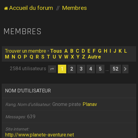
Accueil du forum
Membres
MEMBRES
Trouver un membre
•
Tous
A
B
C
D
E
F
G
H
I
J
K
L
M
N
O
P
Q
R
S
T
U
V
W
X
Y
Z
Autre
2584 utilisateurs
1
2
3
4
5
52
…
Page
1
sur
52
Sui
NOM D’UTILISATEUR
Gnome pirate
Planav
Rang, Nom d’utilisateur
639
Messages
Site internet
http://www.planete-aventure.net