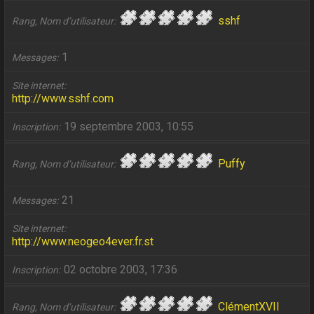
sshf
Rang, Nom d’utilisateur
1
Messages
Site internet
http://www.sshf.com
19 septembre 2003, 10:55
Inscription
Puffy
Rang, Nom d’utilisateur
21
Messages
Site internet
http://www.neogeo4ever.fr.st
02 octobre 2003, 17:36
Inscription
ClémentXVII
Rang, Nom d’utilisateur