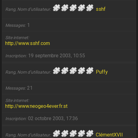
sshf
Rang, Nom d’utilisateur
1
Messages
Site internet
http://www.sshf.com
19 septembre 2003, 10:55
Inscription
Puffy
Rang, Nom d’utilisateur
21
Messages
Site internet
http://www.neogeo4ever.fr.st
02 octobre 2003, 17:36
Inscription
ClémentXVII
Rang, Nom d’utilisateur