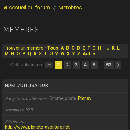
Accueil du forum
Membres
MEMBRES
Trouver un membre
•
Tous
A
B
C
D
E
F
G
H
I
J
K
L
M
N
O
P
Q
R
S
T
U
V
W
X
Y
Z
Autre
2583 utilisateurs
1
2
3
4
5
52
…
Page
1
sur
52
Sui
NOM D’UTILISATEUR
Gnome pirate
Planav
Rang, Nom d’utilisateur
639
Messages
Site internet
http://www.planete-aventure.net