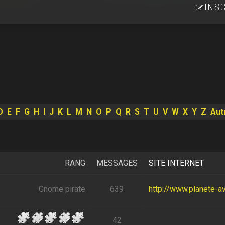
INSC
D
E
F
G
H
I
J
K
L
M
N
O
P
Q
R
S
T
U
V
W
X
Y
Z
Aut
RANG
MESSAGES
SITE INTERNET
Gnome pirate
639
http://www.planete-av
42