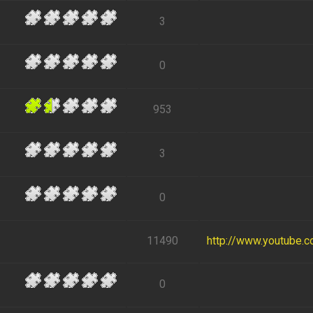
3
0
953
3
0
11490
http://www.youtube.
0