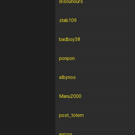
Bisounours
stab109
badboy38
ponpon
albynos
Manu2000
post_totem
wxcvx