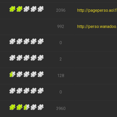
2096
http://pageperso.aol
992
http://perso.wanadoo.f
0
2
128
0
3960