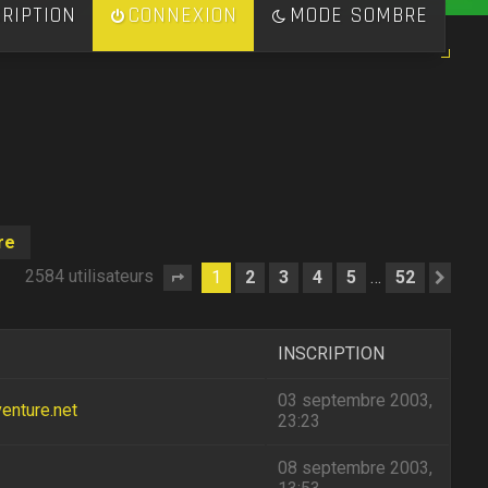
RIPTION
CONNEXION
MODE SOMBRE
re
2584 utilisateurs
1
2
3
4
5
52
…
Page
1
sur
52
Sui
INSCRIPTION
03 septembre 2003,
enture.net
23:23
08 septembre 2003,