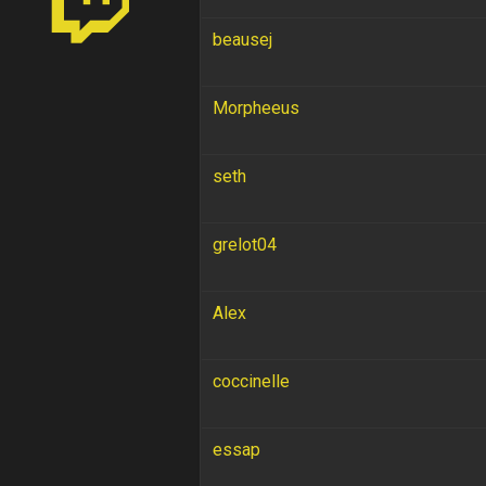
beausej
Morpheeus
seth
grelot04
Alex
coccinelle
essap