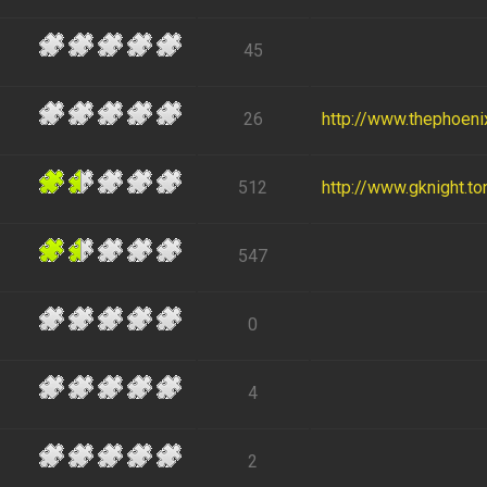
45
26
http://www.thephoen
512
http://www.gknight.to
547
0
4
2