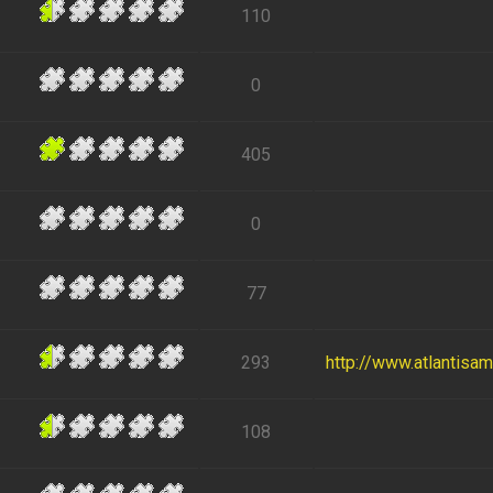
110
0
405
0
77
293
http://www.atlantisa
108