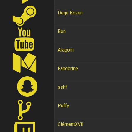
Derje Boven
Ben
Aragorn
Fandorine
sshf
Puffy
ClémentXVII