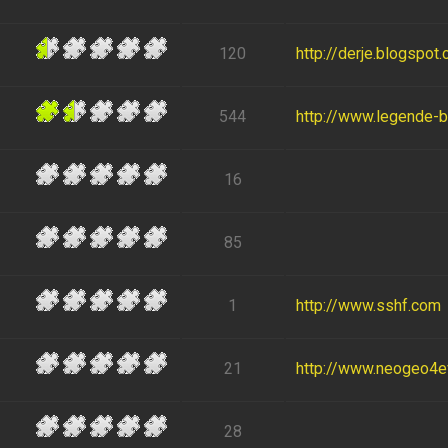
120
http://derje.blogspot
544
http://www.legende-
16
85
1
http://www.sshf.com
21
http://www.neogeo4eve
28