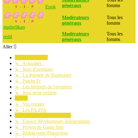
généraux
forums
Epok
Modérateurs
Tous les
généraux
forums
maitrelikao
Modérateurs
Tous les
redd
généraux
forums
Aller
Planète Aventure
↳ Actualités :
↳ Jeux d'aventure
↳ La légende de Baphomet
↳ Patchs Fr
↳ Les héritiers de l'aventure
↳ Jeux pour enfants
Le site
↳ Vos retours
↳ Les PA d'Or
Communauté des Planaviens
↳ Espace développeurs indépendants
↳ Projets de Game Jam
↳ Blabla entre Planaviens