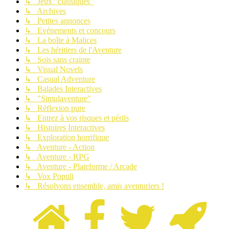
↳ Jeux "classiques"
↳ Archives
↳ Petites annonces
↳ Evénements et concours
↳ La boîte à Malices
↳ Les héritiers de l'Aventure
↳ Sois sans crainte
↳ Visual Novels
↳ Casual Adventure
↳ Balades Interactives
↳ "Simulaventure"
↳ Réflexion pure
↳ Entrez à vos risques et périls
↳ Histoires Interactives
↳ Exploration horrifique
↳ Aventure - Action
↳ Aventure - RPG
↳ Aventure - Plateforme / Arcade
↳ Vox Populi
↳ Résolvons ensemble, amis aventuriers !